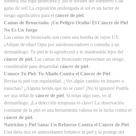
sombra, usa ropa protectora y ¡no te olvides del sombrero y las
gafas de sol! La exposición prolongada al sol es un factor de
riesgo significativo para el
cáncer de piel
.
Camas de Bronceado: ¡Un Peligro Oculto! El Cáncer de Piel
No Es Un Juego
Las camas de bronceado son como una bomba de rayos UV.
¡Aléjate de ellas! Opta por autobronceadores o consulta a un
dermatólogo. Tu piel te lo agradecerá y te mantendrás lejos del
cáncer de piel
. Las camas de bronceado representan un riesgo
considerable para desarrollar
cáncer de piel
.
Conoce Tu Piel: Tu Aliado Contra el Cáncer de Piel
Revisa tu piel con regularidad. ¿Ves algún cambio en lunares o
manchas? ¿Alguna herida que no se cura? ¡No lo ignores! Podría
ser una señal de
cáncer de piel
. Si notas algo raro, ve al
dermatólogo. ¡La detección temprana es clave! La observación
constante de la piel es una herramienta valiosa en la lucha contra el
cáncer de piel
.
Nutrición y Piel Sana: Un Refuerzo Contra el Cáncer de Piel
Una dieta rica en antioxidantes fortalece tu piel y la protege del