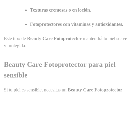
Texturas cremosas o en loción.
Fotoprotectores con vitaminas y antioxidantes.
Este tipo de
Beauty Care Fotoprotector
mantendrá tu piel suave
y protegida.
Beauty Care Fotoprotector para piel
sensible
Si tu piel es sensible, necesitas un
Beauty Care Fotoprotector
que minimice la irritación. Busca:
Fotoprotectores minerales o físicos.
Fórmulas hipoalergénicas.
Sin fragancias ni parabenos.