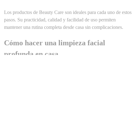
Los productos de Beauty Care son ideales para cada uno de estos
pasos. Su practicidad, calidad y facilidad de uso permiten
mantener una rutina completa desde casa sin complicaciones.
Cómo hacer una limpieza facial
profunda en casa
Hacer una limpieza facial profunda en casa es accesible y muy
efectiva si se realiza correctamente. El primer paso es asegurarse
de que las manos estén limpias para no trasladar bacterias al rostro.
Luego, se debe lavar la piel con un producto suave que elimine
restos de suciedad y maquillaje.
Después, es recomendable exfoliar el rostro para remover células
muertas y dejar la piel lista para recibir tratamientos. Abrir los
poros con vapor tibio o toallas calientes facilita la eliminación de
impurezas acumuladas. Posteriormente, se debe aplicar una